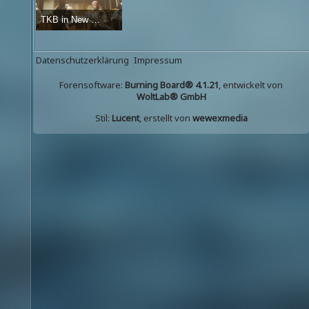
TKB in New York
JesseNiven
-
20. Februar 2016
45.105
0
2
Datenschutzerklärung
Impressum
Forensoftware:
Burning Board® 4.1.21
, entwickelt von
WoltLab® GmbH
Stil:
Lucent
, erstellt von
wewexmedia