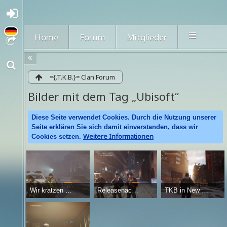
A
nmel
den
Home
Forum
Mitglieder
oder
regi
strie
ren
={.T.K.B.}= Clan Forum
Bilder mit dem Tag „Ubisoft“
Diese Seite verwendet Cookies. Durch die Nutzung unserer
Seite erklären Sie sich damit einverstanden, dass wir
Weitere Informationen
Cookies setzen.
Wir kratzen am Endcontent
Releasenacht The Division
TKB in New York
JesseNiven
JesseNiven
JesseNiven
-
11. März 2016
-
11. März 2016
-
20. Februa
50.954
0
1
51.155
0
2
46.171
3
3