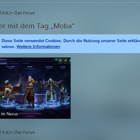
.T.K.B.}= Clan Forum
der mit dem Tag „Moba“
Diese Seite verwendet Cookies. Durch die Nutzung unserer Seite erklär
Weitere Informationen
setzen.
 im Nexus
eNiven
-
3. März 2016
2.461
2
2
.T.K.B.}= Clan Forum