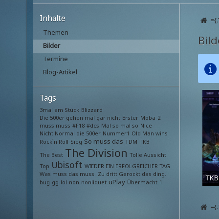
Inhalte
={
Themen
Bil
Bilder
Termine
Blog-Artikel
Tags
3mal am Stück
Blizzard
Die 500er gehen mal gar nicht
Erster
Moba
2
muss muss
#F18
#dcs
Mal so mal so
Nice
Nicht Normal die 500er
Nummer1
Old Man wins
So muss das
Rock`n Roll
Sieg
TDM
TKB
The Division
The Best
Tolle Aussicht
Ubisoft
Top
WIEDER EIN ERFOLGREICHER TAG
Was muss das muss.
Zu dritt Gerockt das ding.
TKB
uPlay
bug
gg
lol
non
nonliquet
Übermacht
1
Jess
3
={