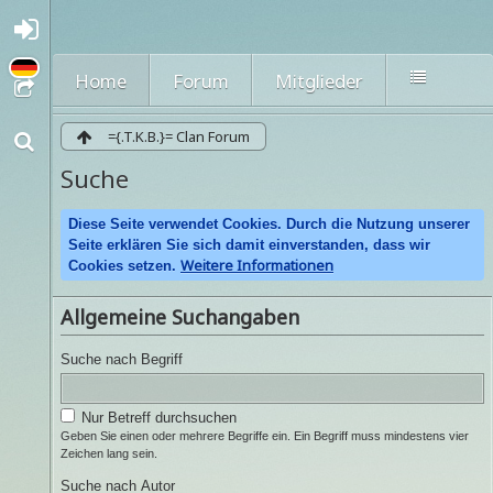
A
nmel
den
Home
Forum
Mitglieder
oder
regi
strie
={.T.K.B.}= Clan Forum
ren
Suche
Diese Seite verwendet Cookies. Durch die Nutzung unserer
Seite erklären Sie sich damit einverstanden, dass wir
Weitere Informationen
Cookies setzen.
Allgemeine Suchangaben
Suche nach Begriff
Nur Betreff durchsuchen
Geben Sie einen oder mehrere Begriffe ein. Ein Begriff muss mindestens vier
Zeichen lang sein.
Suche nach Autor