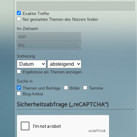
Exakter Treffer
Nur gestartete Themen des Nutzers finden
Im Zeitraum
Sortierung
Ergebnisse als Themen anzeigen
Suche in
Themen und Beiträge
Bilder
Termine
Blog-Artikel
Sicherheitsabfrage („reCAPTCHA“)