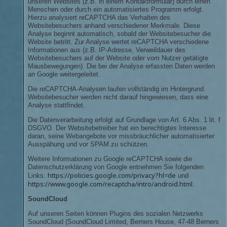
unseren Websites (z.B. in einem Kontaktformular) durch einen
Menschen oder durch ein automatisiertes Programm erfolgt.
Hierzu analysiert reCAPTCHA das Verhalten des
Websitebesuchers anhand verschiedener Merkmale. Diese
Analyse beginnt automatisch, sobald der Websitebesucher die
Website betritt. Zur Analyse wertet reCAPTCHA verschiedene
Informationen aus (z.B. IP-Adresse, Verweildauer des
Websitebesuchers auf der Website oder vom Nutzer getätigte
Mausbewegungen). Die bei der Analyse erfassten Daten werden
an Google weitergeleitet.
Die reCAPTCHA-Analysen laufen vollständig im Hintergrund.
Websitebesucher werden nicht darauf hingewiesen, dass eine
Analyse stattfindet.
Die Datenverarbeitung erfolgt auf Grundlage von Art. 6 Abs. 1 lit. f
DSGVO. Der Websitebetreiber hat ein berechtigtes Interesse
daran, seine Webangebote vor missbräuchlicher automatisierter
Ausspähung und vor SPAM zu schützen.
Weitere Informationen zu Google reCAPTCHA sowie die
Datenschutzerklärung von Google entnehmen Sie folgenden
https://policies.google.com/privacy?hl=de
Links:
und
https://www.google.com/recaptcha/intro/android.html
.
SoundCloud
Auf unseren Seiten können Plugins des sozialen Netzwerks
SoundCloud (SoundCloud Limited, Berners House, 47-48 Berners