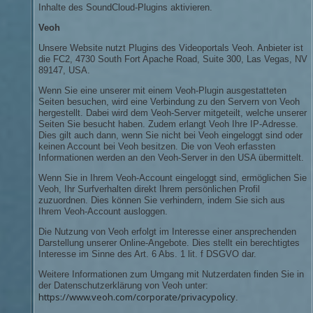
Inhalte des SoundCloud-Plugins aktivieren.
Veoh
Unsere Website nutzt Plugins des Videoportals Veoh. Anbieter ist
die FC2, 4730 South Fort Apache Road, Suite 300, Las Vegas, NV
89147, USA.
Wenn Sie eine unserer mit einem Veoh-Plugin ausgestatteten
Seiten besuchen, wird eine Verbindung zu den Servern von Veoh
hergestellt. Dabei wird dem Veoh-Server mitgeteilt, welche unserer
Seiten Sie besucht haben. Zudem erlangt Veoh Ihre IP-Adresse.
Dies gilt auch dann, wenn Sie nicht bei Veoh eingeloggt sind oder
keinen Account bei Veoh besitzen. Die von Veoh erfassten
Informationen werden an den Veoh-Server in den USA übermittelt.
Wenn Sie in Ihrem Veoh-Account eingeloggt sind, ermöglichen Sie
Veoh, Ihr Surfverhalten direkt Ihrem persönlichen Profil
zuzuordnen. Dies können Sie verhindern, indem Sie sich aus
Ihrem Veoh-Account ausloggen.
Die Nutzung von Veoh erfolgt im Interesse einer ansprechenden
Darstellung unserer Online-Angebote. Dies stellt ein berechtigtes
Interesse im Sinne des Art. 6 Abs. 1 lit. f DSGVO dar.
Weitere Informationen zum Umgang mit Nutzerdaten finden Sie in
der Datenschutzerklärung von Veoh unter:
https://www.veoh.com/corporate/privacypolicy
.