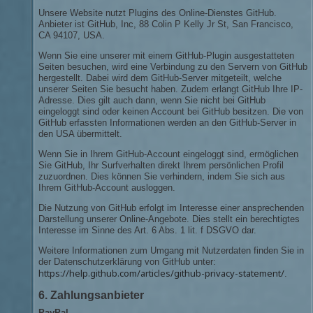
Unsere Website nutzt Plugins des Online-Dienstes GitHub.
Anbieter ist GitHub, Inc, 88 Colin P Kelly Jr St, San Francisco,
CA 94107, USA.
Wenn Sie eine unserer mit einem GitHub-Plugin ausgestatteten
Seiten besuchen, wird eine Verbindung zu den Servern von GitHub
hergestellt. Dabei wird dem GitHub-Server mitgeteilt, welche
unserer Seiten Sie besucht haben. Zudem erlangt GitHub Ihre IP-
Adresse. Dies gilt auch dann, wenn Sie nicht bei GitHub
eingeloggt sind oder keinen Account bei GitHub besitzen. Die von
GitHub erfassten Informationen werden an den GitHub-Server in
den USA übermittelt.
Wenn Sie in Ihrem GitHub-Account eingeloggt sind, ermöglichen
Sie GitHub, Ihr Surfverhalten direkt Ihrem persönlichen Profil
zuzuordnen. Dies können Sie verhindern, indem Sie sich aus
Ihrem GitHub-Account ausloggen.
Die Nutzung von GitHub erfolgt im Interesse einer ansprechenden
Darstellung unserer Online-Angebote. Dies stellt ein berechtigtes
Interesse im Sinne des Art. 6 Abs. 1 lit. f DSGVO dar.
Weitere Informationen zum Umgang mit Nutzerdaten finden Sie in
der Datenschutzerklärung von GitHub unter:
https://help.github.com/articles/github-privacy-statement/
.
6. Zahlungsanbieter
PayPal