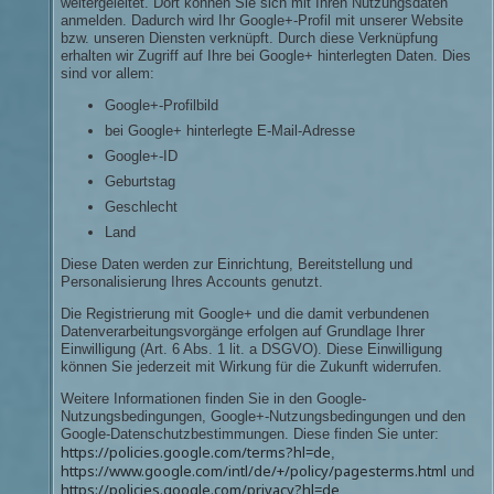
weitergeleitet. Dort können Sie sich mit Ihren Nutzungsdaten
anmelden. Dadurch wird Ihr Google+-Profil mit unserer Website
bzw. unseren Diensten verknüpft. Durch diese Verknüpfung
erhalten wir Zugriff auf Ihre bei Google+ hinterlegten Daten. Dies
sind vor allem:
Google+-Profilbild
bei Google+ hinterlegte E-Mail-Adresse
Google+-ID
Geburtstag
Geschlecht
Land
Diese Daten werden zur Einrichtung, Bereitstellung und
Personalisierung Ihres Accounts genutzt.
Die Registrierung mit Google+ und die damit verbundenen
Datenverarbeitungsvorgänge erfolgen auf Grundlage Ihrer
Einwilligung (Art. 6 Abs. 1 lit. a DSGVO). Diese Einwilligung
können Sie jederzeit mit Wirkung für die Zukunft widerrufen.
Weitere Informationen finden Sie in den Google-
Nutzungsbedingungen, Google+-Nutzungsbedingungen und den
Google-Datenschutzbestimmungen. Diese finden Sie unter:
https://policies.google.com/terms?hl=de
,
https://www.google.com/intl/de/+/policy/pagesterms.html
und
https://policies.google.com/privacy?hl=de
.