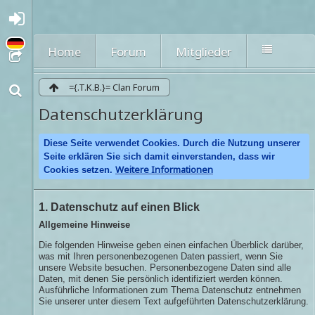
A
nmel
den
Home
Forum
Mitglieder
oder
regi
strie
={.T.K.B.}= Clan Forum
ren
Datenschutzerklärung
Diese Seite verwendet Cookies. Durch die Nutzung unserer
Seite erklären Sie sich damit einverstanden, dass wir
Weitere Informationen
Cookies setzen.
1. Datenschutz auf einen Blick
Allgemeine Hinweise
Die folgenden Hinweise geben einen einfachen Überblick darüber,
was mit Ihren personenbezogenen Daten passiert, wenn Sie
unsere Website besuchen. Personenbezogene Daten sind alle
Daten, mit denen Sie persönlich identifiziert werden können.
Ausführliche Informationen zum Thema Datenschutz entnehmen
Sie unserer unter diesem Text aufgeführten Datenschutzerklärung.