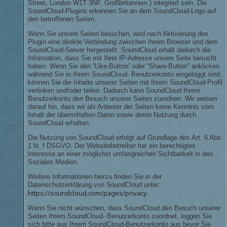
Street, London W1T 3NF, Großbritannien.) integriert sein. Die
SoundCloud-Plugins erkennen Sie an dem SoundCloud-Logo auf
den betroffenen Seiten.
Wenn Sie unsere Seiten besuchen, wird nach Aktivierung des
Plugin eine direkte Verbindung zwischen Ihrem Browser und dem
SoundCloud-Server hergestellt. SoundCloud erhält dadurch die
Information, dass Sie mit Ihrer IP-Adresse unsere Seite besucht
haben. Wenn Sie den “Like-Button” oder “Share-Button” anklicken
während Sie in Ihrem SoundCloud- Benutzerkonto eingeloggt sind,
können Sie die Inhalte unserer Seiten mit Ihrem SoundCloud-Profil
verlinken und/oder teilen. Dadurch kann SoundCloud Ihrem
Benutzerkonto den Besuch unserer Seiten zuordnen. Wir weisen
darauf hin, dass wir als Anbieter der Seiten keine Kenntnis vom
Inhalt der übermittelten Daten sowie deren Nutzung durch
SoundCloud erhalten.
Die Nutzung von SoundCloud erfolgt auf Grundlage des Art. 6 Abs.
1 lit. f DSGVO. Der Websitebetreiber hat ein berechtigtes
Interesse an einer möglichst umfangreichen Sichtbarkeit in den
Sozialen Medien.
Weitere Informationen hierzu finden Sie in der
Datenschutzerklärung von SoundCloud unter:
https://soundcloud.com/pages/privacy
.
Wenn Sie nicht wünschen, dass SoundCloud den Besuch unserer
Seiten Ihrem SoundCloud- Benutzerkonto zuordnet, loggen Sie
sich bitte aus Ihrem SoundCloud-Benutzerkonto aus bevor Sie