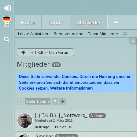
A
nmel
den
Home
Forum
Mitglieder
oder
regi
Letzte Aktivitäten
Benutzer online
Team-Mitglieder
strie
ren
={.T.K.B.}= Clan Forum
Mitglieder
181
Diese Seite verwendet Cookies. Durch die Nutzung unserer
Seite erklären Sie sich damit einverstanden, dass wir
Weitere Informationen
Cookies setzen.
7
Seite 1 von 7
_Netzwerg_
[={.T.K.B.}=]
Anfänger
Mitglied seit 2. März 2019
Beiträge
Punkte
1
10
.Smoker.
Ehrenmitglied