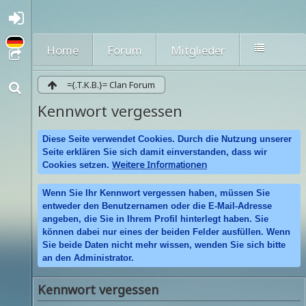
A
nmel
den
Home
Forum
Mitglieder
oder
regi
strie
={.T.K.B.}= Clan Forum
ren
Kennwort vergessen
Diese Seite verwendet Cookies. Durch die Nutzung unserer
Seite erklären Sie sich damit einverstanden, dass wir
Weitere Informationen
Cookies setzen.
Wenn Sie Ihr Kennwort vergessen haben, müssen Sie
entweder den Benutzernamen oder die E-Mail-Adresse
angeben, die Sie in Ihrem Profil hinterlegt haben. Sie
können dabei nur eines der beiden Felder ausfüllen. Wenn
Sie beide Daten nicht mehr wissen, wenden Sie sich bitte
an den Administrator.
Kennwort vergessen