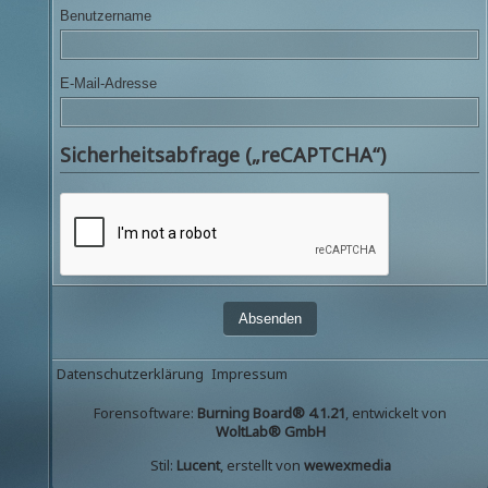
Benutzername
E-Mail-Adresse
Sicherheitsabfrage („reCAPTCHA“)
Datenschutzerklärung
Impressum
Forensoftware:
Burning Board® 4.1.21
, entwickelt von
WoltLab® GmbH
Stil:
Lucent
, erstellt von
wewexmedia