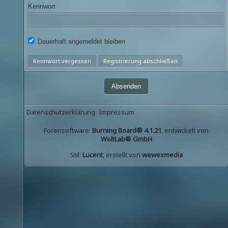
Kennwort
Dauerhaft angemeldet bleiben
Kennwort vergessen
Registrierung abschließen
Datenschutzerklärung
Impressum
Forensoftware:
Burning Board® 4.1.21
, entwickelt von
WoltLab® GmbH
Stil:
Lucent
, erstellt von
wewexmedia