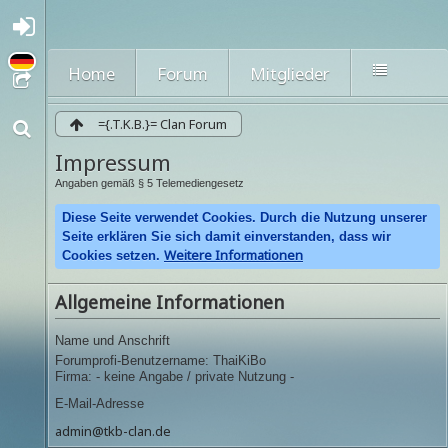
A
nmel
den
Home
Forum
Mitglieder
oder
regi
strie
={.T.K.B.}= Clan Forum
ren
Impressum
Angaben gemäß § 5 Telemediengesetz
Diese Seite verwendet Cookies. Durch die Nutzung unserer
Seite erklären Sie sich damit einverstanden, dass wir
Weitere Informationen
Cookies setzen.
Allgemeine Informationen
Name und Anschrift
Forumprofi-Benutzername: ThaiKiBo
Firma: - keine Angabe / private Nutzung -
E-Mail-Adresse
admin@tkb-clan.de