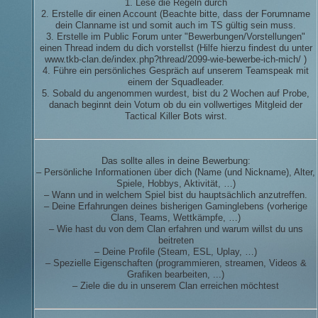
1. Lese die Regeln durch
2. Erstelle dir einen Account (Beachte bitte, dass der Forumname
dein Clanname ist und somit auch im TS gültig sein muss.
3. Erstelle im Public Forum unter "Bewerbungen/Vorstellungen"
einen Thread indem du dich vorstellst (Hilfe hierzu findest du unter
www.tkb-clan.de/index.php?thread/2099-wie-bewerbe-ich-mich/ )
4. Führe ein persönliches Gespräch auf unserem Teamspeak mit
einem der Squadleader.
5. Sobald du angenommen wurdest, bist du 2 Wochen auf Probe,
danach beginnt dein Votum ob du ein vollwertiges Mitgleid der
Tactical Killer Bots wirst.
Das sollte alles in deine Bewerbung:
– Persönliche Informationen über dich (Name (und Nickname), Alter,
Spiele, Hobbys, Aktivität, …)
– Wann und in welchem Spiel bist du hauptsächlich anzutreffen.
– Deine Erfahrungen deines bisherigen Gaminglebens (vorherige
Clans, Teams, Wettkämpfe, …)
– Wie hast du von dem Clan erfahren und warum willst du uns
beitreten
– Deine Profile (Steam, ESL, Uplay, …)
– Spezielle Eigenschaften (programmieren, streamen, Videos &
Grafiken bearbeiten, ...)
– Ziele die du in unserem Clan erreichen möchtest