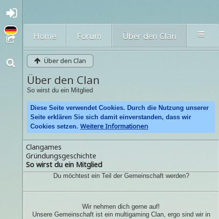
A
nmel
den
Home
Forum
Über den Clan
oder
regi
strie
Über den Clan
ren
Über den Clan
So wirst du ein Mitglied
Diese Seite verwendet Cookies. Durch die Nutzung unserer
Seite erklären Sie sich damit einverstanden, dass wir
Weitere Informationen
Cookies setzen.
Clangames
Gründungsgeschichte
So wirst du ein Mitglied
Du möchtest ein Teil der Gemeinschaft werden?
Wir nehmen dich gerne auf!
Unsere Gemeinschaft ist ein multigaming Clan, ergo sind wir in