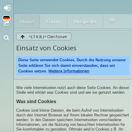
A
nmel
den
Home
Forum
Mitglieder
oder
regi
strie
={.T.K.B.}= Clan Forum
ren
Einsatz von Cookies
Diese Seite verwendet Cookies. Durch die Nutzung unserer
Seite erklären Sie sich damit einverstanden, dass wir
Weitere Informationen
Cookies setzen.
Wie viele Internetseiten nutzt auch diese Seite Cookies. An dieser
Stelle wird erklärt was Cookies sind und wie sie genutzt werden.
Was sind Cookies
Cookies sind kleine Dateien, die beim Aufruf von Internetseiten
durch den Internet Browser auf Ihrem lokalen Rechner gespeichert
werden. In den Dateien speichern Internetseiten verschiedene
Informationen, um die Nutzung von besuchten Internetseiten für
Sie komfortabler zu gestalten. Oftmals wird in Cookies z.B. Ihr