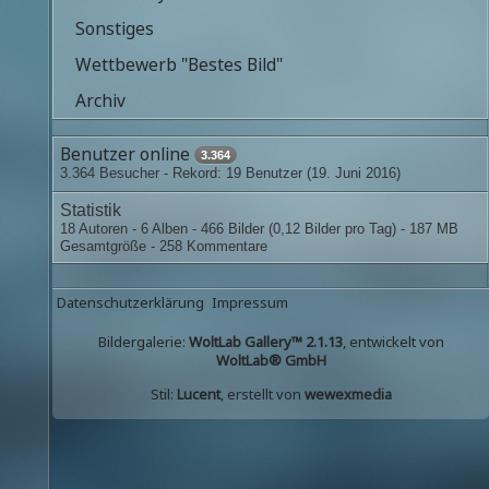
Sonstiges
Wettbewerb "Bestes Bild"
Archiv
Benutzer online
3.364
3.364 Besucher - Rekord: 19 Benutzer (
19. Juni 2016
)
Statistik
18 Autoren - 6 Alben - 466 Bilder (0,12 Bilder pro Tag) - 187 MB
Gesamtgröße - 258 Kommentare
Datenschutzerklärung
Impressum
Bildergalerie:
WoltLab Gallery™ 2.1.13
, entwickelt von
WoltLab® GmbH
Stil:
Lucent
, erstellt von
wewexmedia