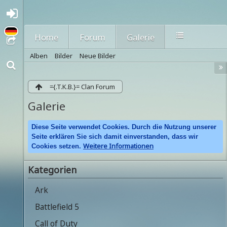
A
nmel
den
Home
Forum
Galerie
oder
regi
Alben
Bilder
Neue Bilder
strie
ren
={.T.K.B.}= Clan Forum
Galerie
Diese Seite verwendet Cookies. Durch die Nutzung unserer
Seite erklären Sie sich damit einverstanden, dass wir
Weitere Informationen
Cookies setzen.
Kategorien
Ark
Battlefield 5
Call of Duty