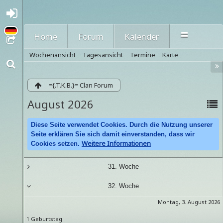
A
nmel
den
Home
Forum
Kalender
oder
regi
Wochenansicht
Tagesansicht
Termine
Karte
strie
ren
={.T.K.B.}= Clan Forum
August 2026
Diese Seite verwendet Cookies. Durch die Nutzung unserer
Seite erklären Sie sich damit einverstanden, dass wir
Weitere Informationen
Cookies setzen.
31. Woche
32. Woche
Montag, 3. August 2026
1 Geburtstag