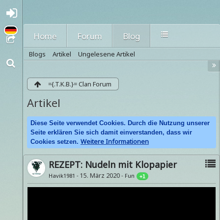
A
nmel
den
Home
Forum
Blog
oder
regi
Blogs
Artikel
Ungelesene Artikel
strie
ren
={.T.K.B.}= Clan Forum
Artikel
Diese Seite verwendet Cookies. Durch die Nutzung unserer
Seite erklären Sie sich damit einverstanden, dass wir
Weitere Informationen
Cookies setzen.
REZEPT: Nudeln mit Klopapier
15. März 2020
Havik1981
Fun
-
+1