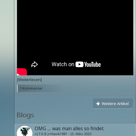
[Weiterlesen]
1 Kommentar
Weitere Artikel
Blogs
OMG .... was man alles so findet.
={.T.K.B.}=Havik1981
-
15. März 2020