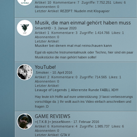
Artikel
Kommentare
Zugriffe
Likes
10
7
7.752.251
6
Abonnenten
0
Letzter Artikel
REZEPT: Nudeln mit Klopapier
Musik, die man einmal gehört haben muss
SmartiHD
-
3. Januar 2020
Artikel
Kommentare
Zugriffe
Likes
1
3
1.414.766
1
Abonnenten
0
Letzter Artikel
Musiker bei denen mal mal reinschauen kann
Egal ob epische Instrumentalmusik oder Techno, hier sind ein paar
Musikstücke die man gehört haben sollte!
YouTube!
.Smoker.
-
10. April 2016
Artikel
Kommentare
Zugriffe
Likes
2
0
714.565
1
Abonnenten
0
Letzter Artikel
Leauge of Legends | Allererste Runde FAIIILL XD!!!
Hay leute ich Hoffe auf eure unterstützung :)! lasst verbesserungs
vorschläge da :) Ihr wollt auch ins Video einfach anschreiben und
fragen :D
GAME REVIEWS
={.T.K.B.}= JesseNiven
-
17. Februar 2016
Artikel
Kommentare
Zugriffe
Likes
6
4
1.985.737
6
Abonnenten
0
Letzter Artikel
GTA V