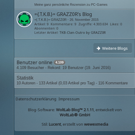
Meine ganz persönliche Rezension zu PC-Games
={.T.K.B.}= GRAZZ0R’s Blog
={.T.K.B.}= GRAZZ0R -
26. November 2015
Artikel
Kommentare
Zugriffe
Likes
9
9
4.303.634
0
Abonnenten
0
Letzter Artikel
TKB-Clan-Outro by GRAZZ0R
Weitere Blogs
Benutzer online
4.109
4.109 Besucher - Rekord: 19 Benutzer (
19. Juni 2016
)
Statistik
10 Autoren - 133 Artikel (0,03 Artikel pro Tag) - 116 Kommentare
Datenschutzerklärung
Impressum
Blog-Software:
WoltLab Blog™ 2.1.11
, entwickelt von
WoltLab® GmbH
Stil:
Lucent
, erstellt von
wewexmedia